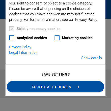
Start your career at PI now. Let us make
your right to consent or object to a cookie category.
the impossible possible – together!
Please be aware that depending on the choices of
cookies that you make, the website may not function
properly. For further information, see our Privacy Policy.
Strictly necessary cookies
Initiativbewerbung
Analytical cookies
Marketing cookies
Werkstudenten (m/w/d)
Privacy Policy
Legal Information
Show details
APPLY ONLINE
SAVE SETTINGS
ACCEPT ALL COOKIES
Our HQ in Karlsruhe