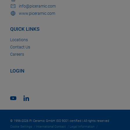
info@piceramic.com
www.piceramic.com
QUICK LINKS
Locations
Contact Us
Careers
LOGIN
© 1996-2026 PI Ceramic GmbH ISO 9001 certified | All rights reserved
Cookie Settings
International Contact
Legal Information