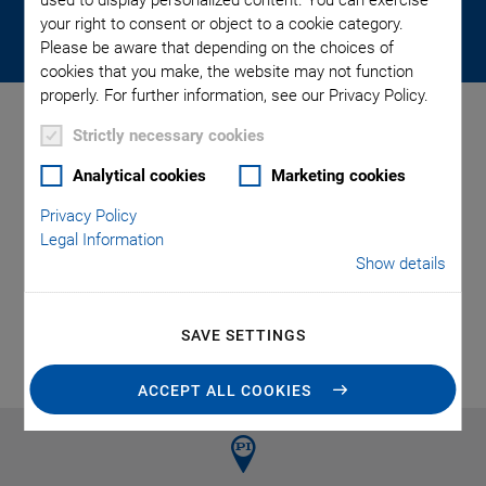
Start your career at PI now. Let us make
your right to consent or object to a cookie category.
the impossible possible – together!
Please be aware that depending on the choices of
cookies that you make, the website may not function
properly. For further information, see our Privacy Policy.
Strictly necessary cookies
Bachelor of Engineering -
Analytical cookies
Marketing cookies
Industrial
Privacy Policy
Engineering/Technische
Legal Information
Betriebsführung 2026
Show details
(m/w/d)
SAVE SETTINGS
APPLY ONLINE
ACCEPT ALL COOKIES